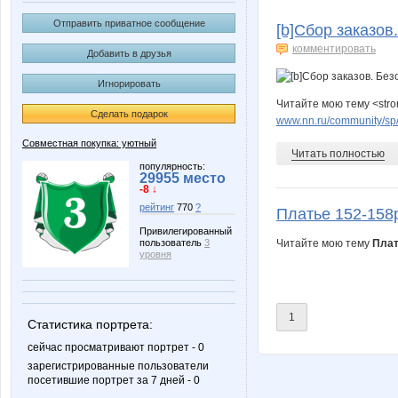
Lusien
MilaVit
Отправить приватное сообщение
[b]Сбор заказов
комментировать
Добавить в друзья
Игнорировать
yachkaa
бэста
Читайте мою тему <str
Сделать подарок
www.nn.ru/community/sp
Совместная покупка: уютный
Читать полностью
Моханя1
НАТАЛИ ТРИКО
популярность:
29955 место
-8 ↓
рейтинг
770
?
Платье 152-158
Привилегированный
Читайте мою тему
Плат
пользователь
3
уровня
1
Статистика портрета:
сейчас просматривают портрет - 0
зарегистрированные пользователи
посетившие портрет за 7 дней - 0