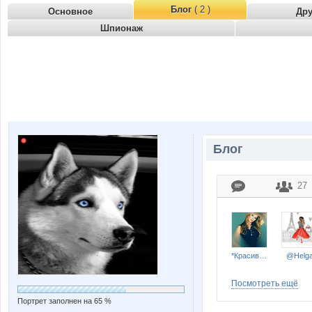
Блог
( 2 )
Основное
Др
Шпионаж
Блог
27
*КрасиваЯ
@Helg
Посмотреть ещё
Портрет заполнен на 65 %